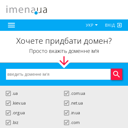
ВХІД
УКР
Хочете придбати домен?
Просто вкажіть доменне ім'я
.ua
.com.ua
.kiev.ua
.net.ua
.org.ua
.in.ua
.biz
.com