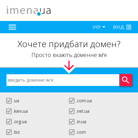
ВХІД
УКР
Хочете придбати домен?
Просто вкажіть доменне ім'я
.ua
.com.ua
.kiev.ua
.net.ua
.org.ua
.in.ua
.biz
.com