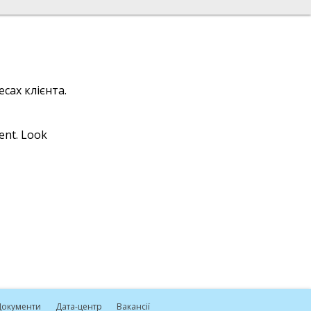
сах клієнта.
ient. Look
окументи
Дата-центр
Вакансії