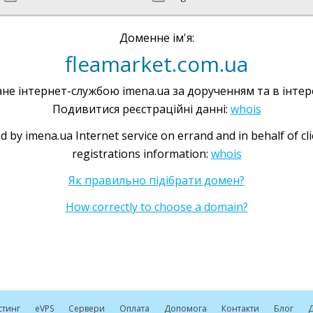
Доменне ім'я:
fleamarket.com.ua
не інтернет-службою imena.ua за дорученням та в інтере
Подивитися реєстраційні данні:
whois
d by imena.ua Internet service on errand and in behalf of cl
registrations information:
whois
Як правильно підібрати домен?
How correctly to choose a domain?
стинг
e
VPS
Сервери
Оплата
Допомога
Контакти
Блог
Д