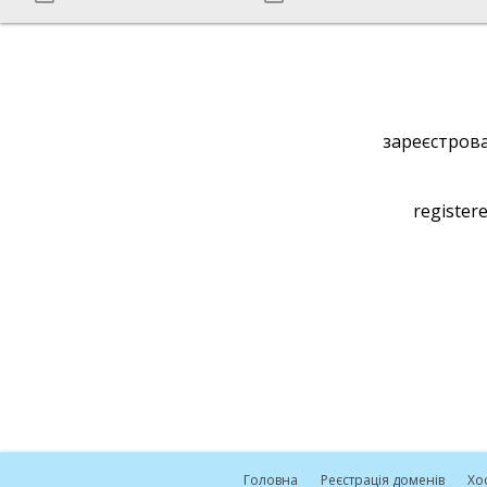
зареєстрова
registere
Головна
Реєстрація доменів
Хо