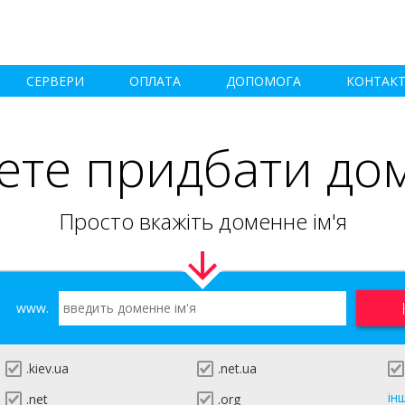
СЕРВЕРИ
ОПЛАТА
ДОПОМОГА
КОНТАК
ете придбати до
Просто вкажіть доменне ім'я
www.
.kiev.ua
.net.ua
ін
.net
.org