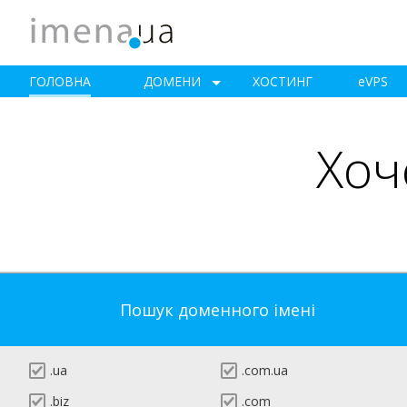
ГОЛОВНА
ДОМЕНИ
ХОСТИНГ
e
VPS
Хоч
Пошук доменного імені
.ua
.com.ua
.biz
.com