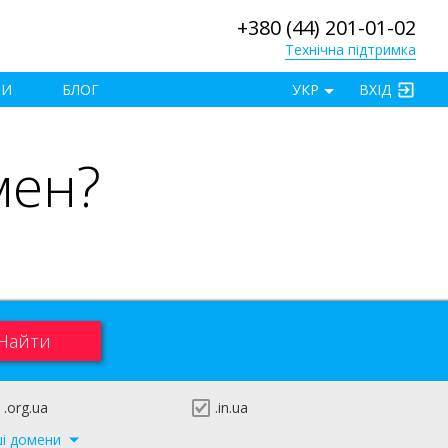
+380 (44) 201-01-02
Технічна підтримка
×
ТИ
БЛОГ
УКР
ВХІД
мен?
.org.ua
.in.ua
ші домени